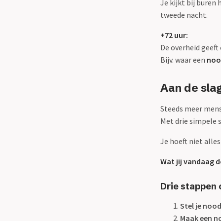
Je kijkt bij buren
tweede nacht.
+72 uur:
De overheid geeft
Bijv. waar een
noo
Aan de sla
Steeds meer mense
Met drie simpele 
Je hoeft niet alle
Wat jij vandaag 
Drie stappen o
Stel je no
Maak een n