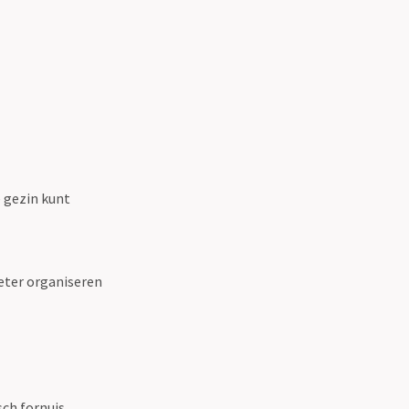
e gezin kunt
beter organiseren
sch fornuis,