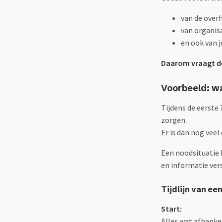
van de overh
van organisa
en ook van j
Daarom vraagt de 
Voorbeeld: w
Tijdens de eerste 
zorgen.
Er is dan nog veel
Een noodsituatie k
en informatie ver
Tijdlijn van ee
Start:
Alles wat afhankel