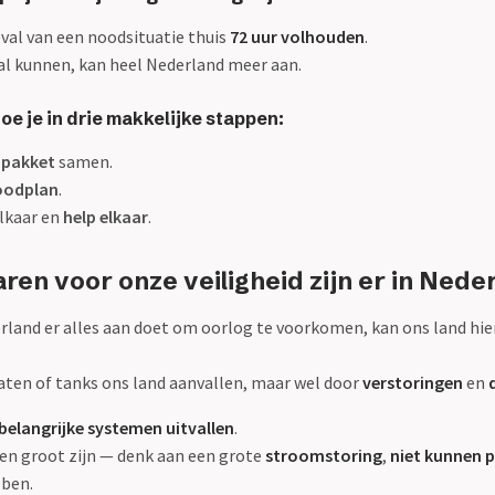
eval van een noodsituatie thuis
72 uur volhouden
.
al kunnen, kan heel Nederland meer aan.
e je in drie makkelijke stappen:
pakket
samen.
oodplan
.
lkaar en
help elkaar
.
ren voor onze veiligheid zijn er in Nede
land er alles aan doet om oorlog te voorkomen, kan ons land hier
aten of tanks ons land aanvallen, maar wel door
verstoringen
en
belangrijke systemen uitvallen
.
en groot zijn — denk aan een grote
stroomstoring
,
niet kunnen 
ben.