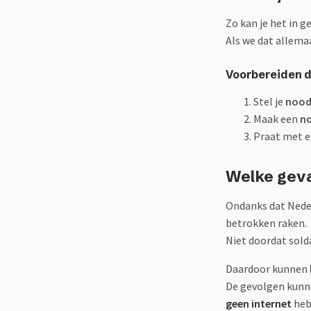
Zo kan je het in g
Als we dat allema
Voorbereiden do
Stel je
nood
Maak een
n
Praat met e
Welke geva
Ondanks dat Neder
betrokken raken.
Niet doordat sold
Daardoor kunnen
De gevolgen kunn
geen internet
heb