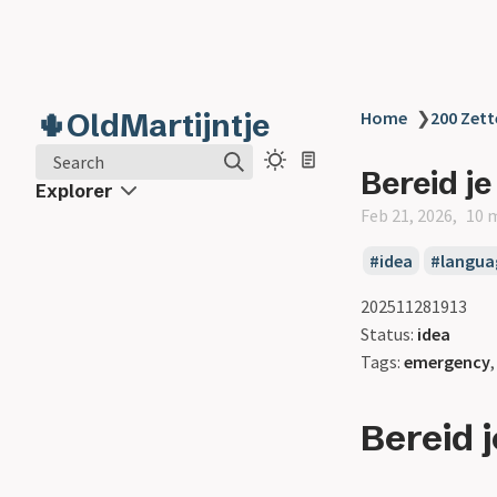
🌵OldMartijntje
Home
❯
200 Zett
Search
Bereid je
Explorer
Feb 21, 2026
10 
idea
langua
202511281913
Status:
idea
Tags:
emergency
Bereid 