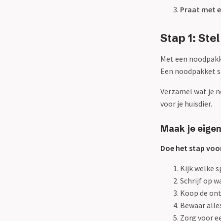
Praat met e
Stap 1: St
Met een noodpakke
Een noodpakket sa
Verzamel wat je n
voor je huisdier.
Maak je eige
Doe het stap voor
Kijk welke s
Schrijf op w
Koop de ont
Bewaar alles
Zorg voor e