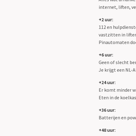
internet, liften, 
+2 uur:
112 en hulpdienst
vastzitten in lifte
Pinautomaten doe
+6 uur:
Geen of slecht be
Je krijgt een NL-A
+24 uur:
Er komt minder wat
Eten in de koelkas
+36 uur:
Batterijen en pow
+48 uur: