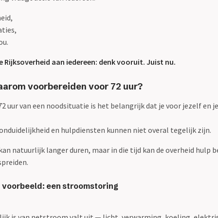
eid,
ties,
ou.
Rijksoverheid aan iedereen: denk vooruit. Juist nu.
aarom voorbereiden voor 72 uur?
72 uur van een noodsituatie is het belangrijk dat je voor jezelf en j
 onduidelijkheid en hulpdiensten kunnen niet overal tegelijk zijn.
an natuurlijk langer duren, maar in die tijd kan de overheid hulp 
spreiden.
n voorbeeld: een stroomstoring
ijk is van netstroom valt uit — licht, verwarming, koeling, elektri