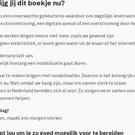
g jij dit boekje nu?
is een onverwachte gebeurtenis waardoor ons dagelijks leven word
e stroomstoring, een digitale aanval of een overstroming door he
ie werken dingen ineens niet meer zoals we gewend zijn.
 geen elektriciteit, er komt geen water uit de kraan of het internet
derland last van.
delijk hoelang een noodsituatie gaat duren.
al te maken krijgen met noodsituaties. Daarom is het belangrijk 
st nu. Niet omdat we bang zijn, maar om samen sterk te staan.
n in Nederland bereiden zich al voor. Zo zorgen we er samen voor
kunnen helpen.
slag?
oet, maakt ons morgen sterker.
lpt jou om je zo goed mogelijk voor te bereiden