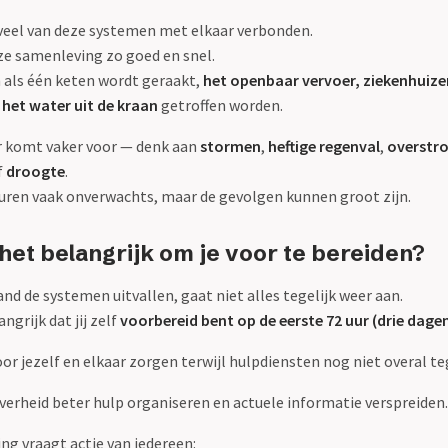
 veel van deze systemen met elkaar verbonden.
e samenleving zo goed en snel.
 als één keten wordt geraakt,
het openbaar vervoer, ziekenhuizen
 het water uit de kraan
getroffen worden.
 komt vaker voor — denk aan
stormen
,
heftige regenval
,
overstr
f
droogte
.
ren vaak onverwachts, maar de gevolgen kunnen groot zijn.
het belangrijk om je voor te bereiden?
and de systemen uitvallen, gaat niet alles tegelijk weer aan.
ngrijk dat jij zelf
voorbereid bent op de eerste 72 uur (drie dage
or jezelf en elkaar zorgen terwijl hulpdiensten nog niet overal tege
 overheid beter hulp organiseren en actuele informatie verspreiden.
ng vraagt actie van iedereen: