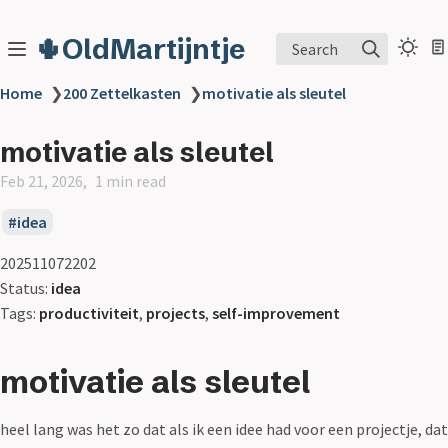
🌵OldMartijntje
Search
Home
❯
200 Zettelkasten
❯
motivatie als sleutel
motivatie als sleutel
Feb 21, 2026
1 min read
idea
202511072202
Status:
idea
Tags:
productiviteit
,
projects
,
self-improvement
motivatie als sleutel
heel lang was het zo dat als ik een idee had voor een projectje, dat