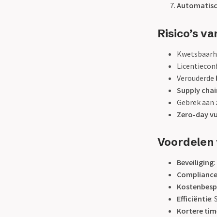
Automatisc
Risico’s v
Kwetsbaarh
Licentiecon
Verouderde
Supply chai
Gebrek aan 
Zero-day vu
Voordelen
Beveiliging
Complianc
Kostenbesp
Efficiëntie
:
Kortere ti