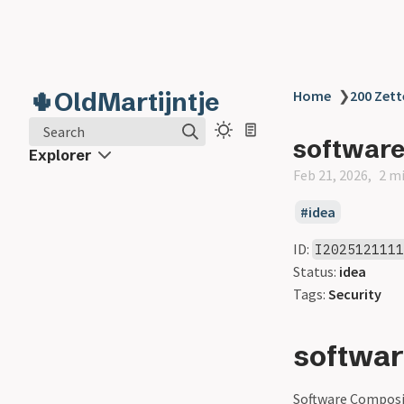
🌵OldMartijntje
Home
❯
200 Zett
Search
software
Explorer
Feb 21, 2026
2 m
idea
ID:
I202512111
Status:
idea
Tags:
Security
softwar
Software Composit