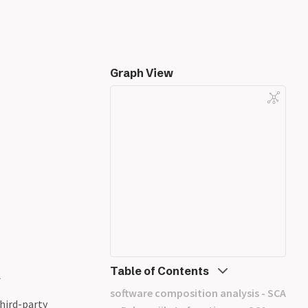
Graph View
A
Table of Contents
software composition analysis - SCA
hird-party