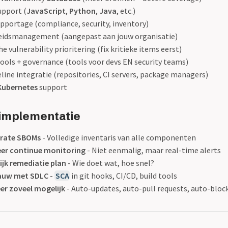
upport (
JavaScript
,
Python
,
Java
, etc.)
pportage (compliance, security, inventory)
leidsmanagement (aangepast aan jouw organisatie)
 vulnerability prioritering (fix kritieke items eerst)
ools + governance (tools voor devs EN security teams)
line integratie (repositories, CI servers, package managers)
Kubernetes
support
 implementatie
urate SBOMs
- Volledige inventaris van alle componenten
er continue monitoring
- Niet eenmalig, maar real-time alerts
ijk remediatie plan
- Wie doet wat, hoe snel?
nauw met SDLC
-
SCA
in git hooks, CI/CD, build tools
r zoveel mogelijk
- Auto-updates, auto-pull requests, auto-bloc