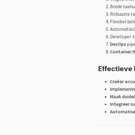
Brede taals
Robuuste ra
Flexibel be
Automatische
Developer-t
DevOps
pipe
Container
/
Effectieve
Creëer acc
Implemente
Maak duidel
Integreer 
Automatisee