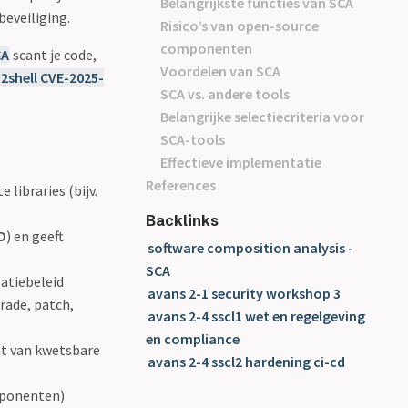
Belangrijkste functies van SCA
beveiliging.
Risico’s van open-source
componenten
CA
scant je code,
Voordelen van SCA
2shell CVE-2025-
SCA vs. andere tools
Belangrijke selectiecriteria voor
SCA-tools
Effectieve implementatie
References
 libraries (bijv.
Backlinks
D
) en geeft
software composition analysis -
SCA
satiebeleid
avans 2-1 security workshop 3
rade, patch,
avans 2-4 sscl1 wet en regelgeving
en compliance
nt van kwetsbare
avans 2-4 sscl2 hardening ci-cd
mponenten)