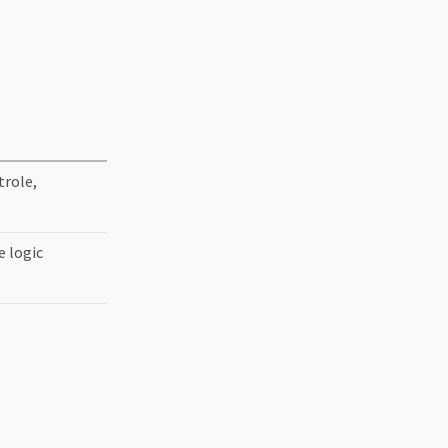
trole,
e logic