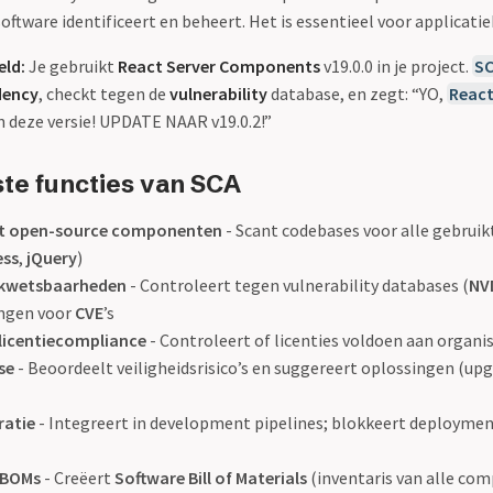
tware identificeert en beheert. Het is essentieel voor applicatie
eld:
Je gebruikt
React Server Components
v19.0.0 in je project.
S
dency
, checkt tegen de
vulnerability
database, en zegt: “YO,
React
 deze versie! UPDATE NAAR v19.0.2!”
ste functies van SCA
ert open-source componenten
- Scant codebases voor alle gebruikte
ess
,
jQuery
)
 kwetsbaarheden
- Controleert tegen vulnerability databases (
NV
ngen voor
CVE
’s
licentiecompliance
- Controleert of licenties voldoen aan organi
se
- Beoordeelt veiligheidsrisico’s en suggereert oplossingen (upg
ratie
- Integreert in development pipelines; blokkeert deployme
SBOMs
- Creëert
Software Bill of Materials
(inventaris van alle co