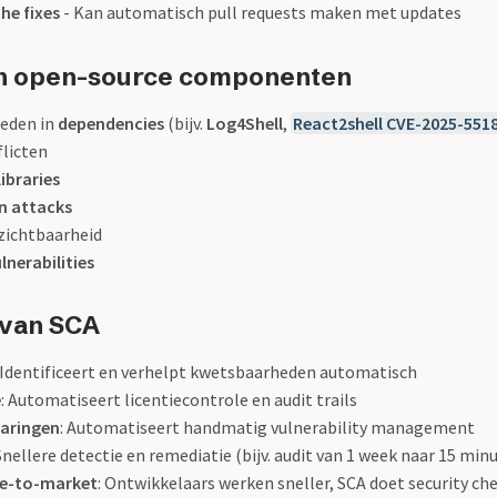
he fixes
- Kan automatisch pull requests maken met updates
an open-source componenten
eden in
dependencies
(bijv.
Log4Shell
,
React2shell CVE-2025-551
flicten
libraries
n attacks
zichtbaarheid
lnerabilities
 van SCA
: Identificeert en verhelpt kwetsbaarheden automatisch
e
: Automatiseert licentiecontrole en audit trails
aringen
: Automatiseert handmatig vulnerability management
 Snellere detectie en remediatie (bijv. audit van 1 week naar 15 min
me-to-market
: Ontwikkelaars werken sneller, SCA doet security ch