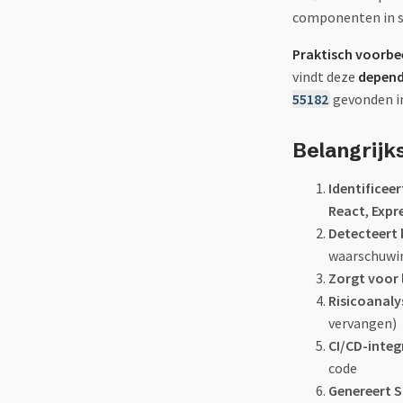
componenten in sof
Praktisch voorbe
vindt deze
depen
55182
gevonden in
Belangrijk
Identifice
React
,
Expr
Detecteert
waarschuwi
Zorgt voor 
Risicoanaly
vervangen)
CI/CD-integ
code
Genereert 