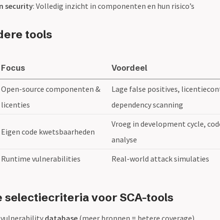
n security
: Volledig inzicht in componenten en hun risico’s
dere tools
Focus
Voordeel
Open-source componenten &
Lage false positives, licentiecon
licenties
dependency scanning
Vroeg in development cycle, cod
Eigen code kwetsbaarheden
analyse
Runtime vulnerabilities
Real-world attack simulaties
 selectiecriteria voor SCA-tools
 vulnerability
database
(meer bronnen = betere coverage)