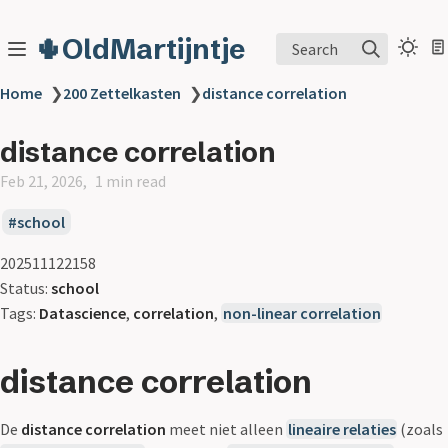
🌵OldMartijntje
Search
Home
❯
200 Zettelkasten
❯
distance correlation
distance correlation
Feb 21, 2026
1 min read
school
202511122158
Status:
school
Tags:
Datascience
,
correlation
,
non-linear correlation
distance correlation
De
distance correlation
meet niet alleen
lineaire relaties
(zoals