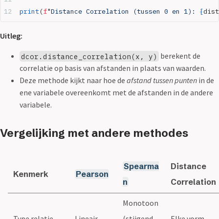
print
(
f
"Distance Correlation (tussen 0 en 1): 
{
dist
Uitleg:
berekent de
dcor.distance_correlation(x, y)
correlatie op basis van afstanden in plaats van waarden.
Deze methode kijkt naar hoe de
afstand tussen punten
in de
ene variabele overeenkomt met de afstanden in de andere
variabele.
Vergelijking met andere methodes
Spearma
Distance
Kenmerk
Pearson
n
Correlation
Monotoon
Type relatie
Lineair
(stijgend
Elke vorm