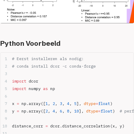
Python Voorbeeld
# Eerst installeren als nodig:
# conda install dcor -c conda-forge
import
 dcor
import
 numpy 
as
 np
x 
=
 np.array([
1
, 
2
, 
3
, 
4
, 
5
], 
dtype
=
float
)
y 
=
 np.array([
2
, 
4
, 
6
, 
8
, 
10
], 
dtype
=
float
)  
# perf
distance_corr 
=
 dcor.distance_correlation(x, y)